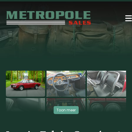
‹
›
Toon meer