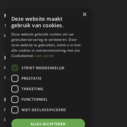
×
METROPOLE SALES CONTACT
Deze website maakt
gebruik van cookies.
TEL:
+31 (0) 88 425 94 00
Deze website gebruikt cookies om uw
MAIL:
SALES@METROPOLE.NL
gebruikerservaring te verbeteren. Door
onze website te gebruiken, stemt u in met
alle cookies in overeenstemming met ons
Cookiebeleid.
Lees verder
LOCATIE
MEUBELLAAN 1 / VIA ENZO FERRARI
STRIKT NOODZAKELIJK
6651 KV DRUTEN / THE NETHERLANDS
PRESTATIE
TARGETING
LEGAL
FUNCTIONEEL
PRIVACY VERKLARING
NIET-GECLASSIFICEERD
DISCLAIMER
|
SITEMAP
ALLES ACCEPTEREN