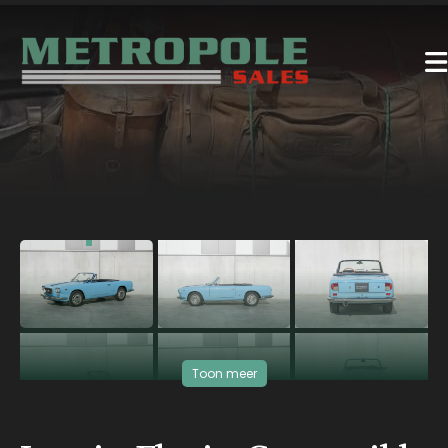
‹
›
Toon meer