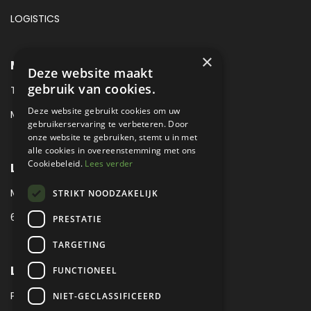
LOGISTICS
×
METROPOLE SALES CONTACT
Deze website maakt
gebruik van cookies.
TEL:
+31 (0) 88 425 94 00
Deze website gebruikt cookies om uw
MAIL:
SALES@METROPOLE.NL
gebruikerservaring te verbeteren. Door
onze website te gebruiken, stemt u in met
alle cookies in overeenstemming met ons
Cookiebeleid.
Lees verder
LOCATIE
MEUBELLAAN 1 / VIA ENZO FERRARI
STRIKT NOODZAKELIJK
6651 KV DRUTEN / THE NETHERLANDS
PRESTATIE
TARGETING
LEGAL
FUNCTIONEEL
PRIVACY VERKLARING
NIET-GECLASSIFICEERD