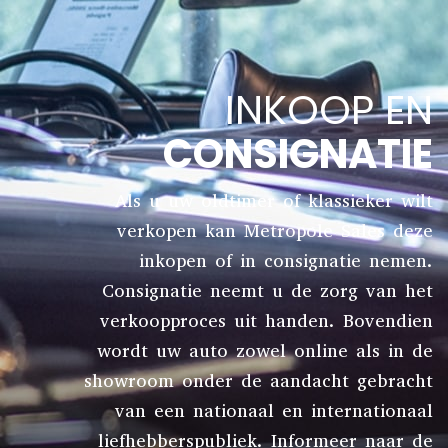
INKOOP EN
CONSIGNATIE
Als u uw oldtimer of klassieker wilt
verkopen kan Metropole Sales deze
inkopen of in consignatie nemen.
Consignatie neemt u de zorg van het
verkoopproces uit handen. Bovendien
wordt uw auto zowel online als in de
showroom onder de aandacht gebracht
van een nationaal en internationaal
liefhebberspubliek. Informeer naar de