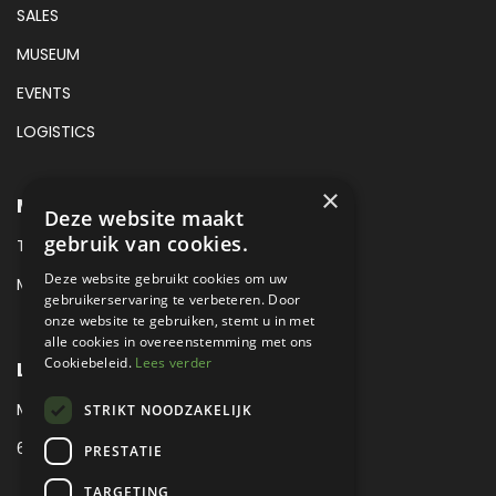
SALES
MUSEUM
EVENTS
LOGISTICS
×
METROPOLE SALES CONTACT
Deze website maakt
gebruik van cookies.
TEL:
+31 (0) 88 425 94 00
Deze website gebruikt cookies om uw
MAIL:
SALES@METROPOLE.NL
gebruikerservaring te verbeteren. Door
onze website te gebruiken, stemt u in met
alle cookies in overeenstemming met ons
Cookiebeleid.
Lees verder
LOCATIE
MEUBELLAAN 1 / VIA ENZO FERRARI
STRIKT NOODZAKELIJK
6651 KV DRUTEN / THE NETHERLANDS
PRESTATIE
TARGETING