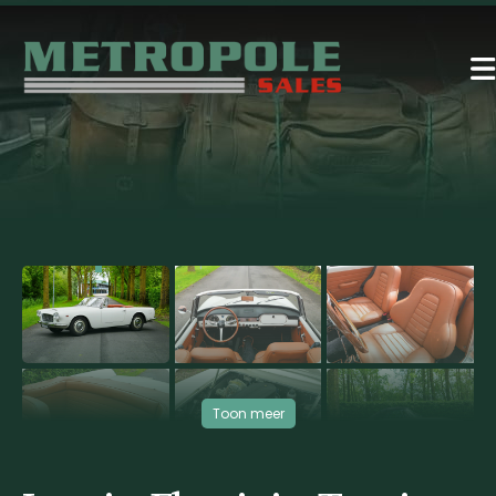
‹
›
Toon meer