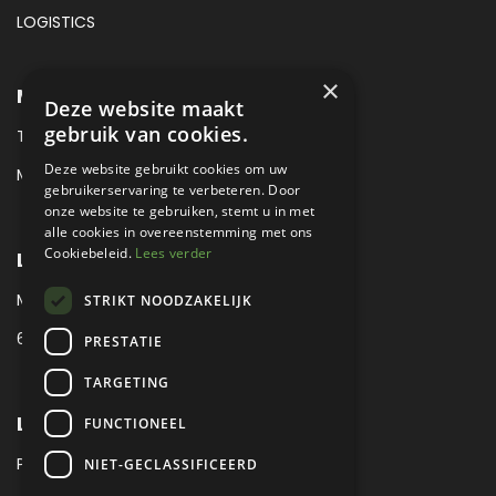
LOGISTICS
×
METROPOLE SALES CONTACT
Deze website maakt
gebruik van cookies.
TEL:
+31 (0) 88 425 94 00
Deze website gebruikt cookies om uw
MAIL:
SALES@METROPOLE.NL
gebruikerservaring te verbeteren. Door
onze website te gebruiken, stemt u in met
alle cookies in overeenstemming met ons
Cookiebeleid.
Lees verder
LOCATIE
MEUBELLAAN 1 / VIA ENZO FERRARI
STRIKT NOODZAKELIJK
6651 KV DRUTEN / THE NETHERLANDS
PRESTATIE
TARGETING
LEGAL
FUNCTIONEEL
PRIVACY VERKLARING
NIET-GECLASSIFICEERD