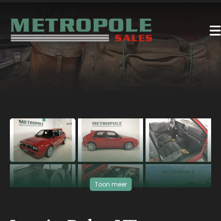
‹
›
Toon meer