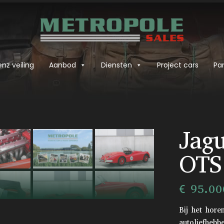
nz veiling
Aanbod
Diensten
Project cars
Par
›
Jag
OTS
€ 95.00
Bij het hore
autoliefhebb