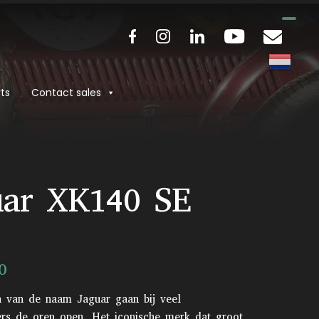
ts
Contact sales
uar XK140 SE
0
n van de naam Jaguar gaan bij veel
ers de oren open. Het iconische merk dat groot