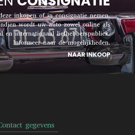
 EN
CONSIGNATIE
 deze inkopen of in consignatie nemen.
endien wordt uw auto zowel online als
en internationaal liefhebberspubliek.
Informeer naar de mogelijkheden.
NAAR INKOOP
Contact gegevens