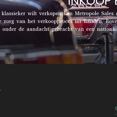
INKOOP
 klassieker wilt verkopen kan Metropole Sales
e zorg van het verkoopproces uit handen. Bov
onder de aandacht gebracht van een nationaal 
n