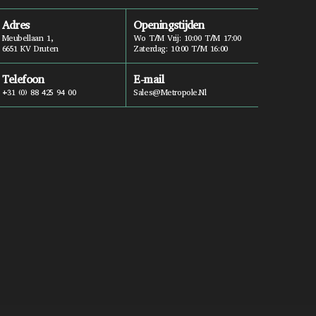
Adres
Openingstijden
Meubellaan 1,
Wo T/m Vrij: 10:00 T/m 17:00
6651 KV Druten
Zaterdag: 10:00 T/m 16:00
Telefoon
E-mail
+31 (0) 88 425 94 00
Sales@metropole.nl