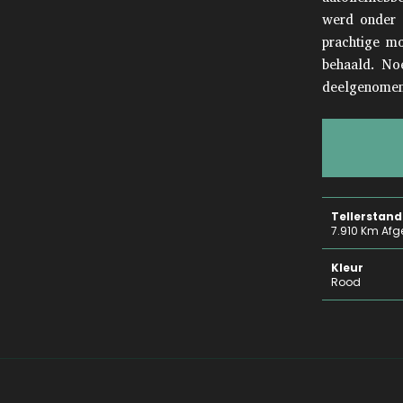
werd onder d
prachtige m
behaald. No
deelgenomen
Tellerstand
7.910 Km Afg
Kleur
Rood