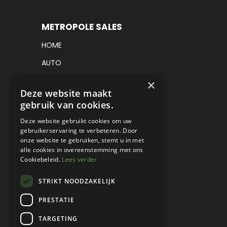
METROPOLE SALES
HOME
AUTO
VRACHTWAGEN
×
Deze website maakt
VERKOCHT
gebruik van cookies.
CONSIGNATIE
Deze website gebruikt cookies om uw
gebruikerservaring te verbeteren. Door
DETAILING
onze website te gebruiken, stemt u in met
alle cookies in overeenstemming met ons
WERKPLAATS EN RESTAURATIE
Cookiebeleid.
Lees verder
PROJECT CARS
STRIKT NOODZAKELIJK
PARTS
PRESTATIE
CONTACT
TARGETING