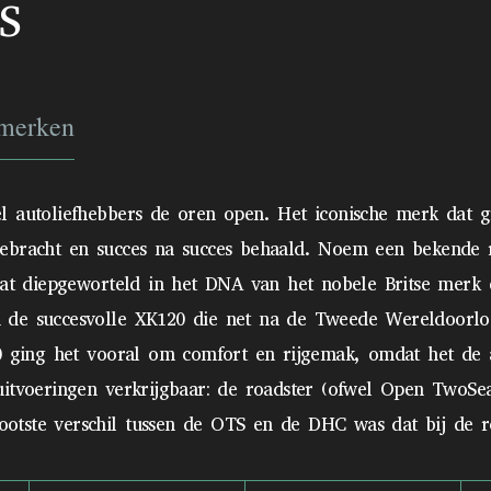
S
merken
l autoliefhebbers de oren open. Het iconische merk dat g
gebracht en succes na succes behaald. Noem een bekende 
 zat diepgeworteld in het DNA van het nobele Britse merk
n de succesvolle XK120 die net na de Tweede Wereldoorl
40 ging het vooral om comfort en rijgemak, omdat het de 
uitvoeringen verkrijgbaar: de roadster (ofwel Open TwoSe
tste verschil tussen de OTS en de DHC was dat bij de ro