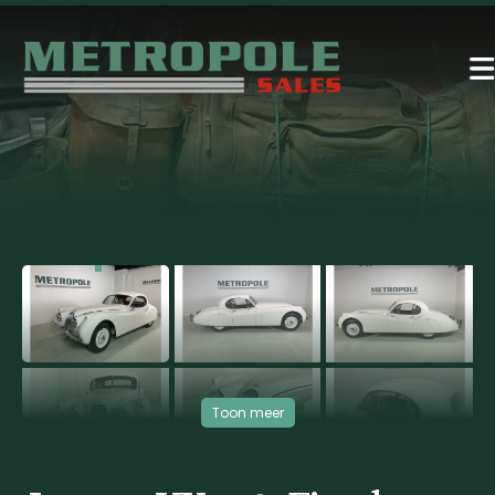
‹
›
Toon meer