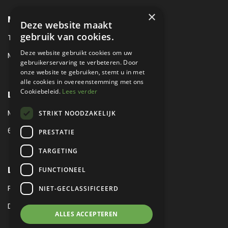
×
METROPOLE SALES CONTACT
Deze website maakt
gebruik van cookies.
TEL:
+31 (0) 88 425 94 00
Deze website gebruikt cookies om uw
MAIL:
SALES@METROPOLE.NL
gebruikerservaring te verbeteren. Door
onze website te gebruiken, stemt u in met
alle cookies in overeenstemming met ons
Cookiebeleid.
Lees verder
LOCATIE
MEUBELLAAN 1 / VIA ENZO FERRARI
STRIKT NOODZAKELIJK
6651 KV DRUTEN / THE NETHERLANDS
PRESTATIE
TARGETING
LEGAL
FUNCTIONEEL
PRIVACY VERKLARING
NIET-GECLASSIFICEERD
DISCLAIMER
|
SITEMAP
ALLES ACCEPTEREN