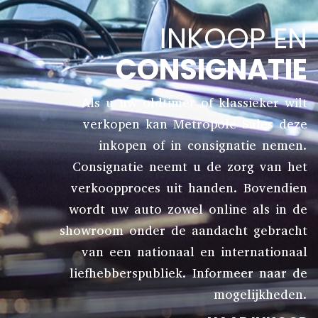
INKOOP EN
CONSIGNATIE
Als u uw oldtimer of klassieker wilt
verkopen kan Metropole Sales deze
inkopen of in consignatie nemen.
Consignatie neemt u de zorg van het
verkoopproces uit handen. Bovendien
wordt uw auto zowel online als in de
showroom onder de aandacht gebracht
van een nationaal en internationaal
liefhebberspubliek. Informeer naar de
mogelijkheden.