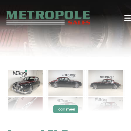
‹
›
VERKOCHT
Toon meer