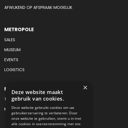
AFWIJKEND OP AFSPRAAK MOGELIJK
METROPOLE
SALES
MUSEUM
EVENTS
LOGISTICS
×
METROPOLE SALES CONTACT
Deze website maakt
gebruik van cookies.
TEL:
+31 (0) 88 425 94 00
Deze website gebruikt cookies om uw
MAIL:
SALES@METROPOLE.NL
gebruikerservaring te verbeteren. Door
onze website te gebruiken, stemt u in met
alle cookies in overeenstemming met ons