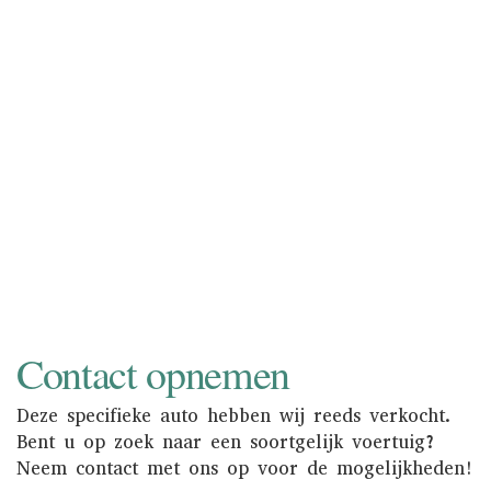
verkoopproces uit handen. Bovendien
wordt uw auto zowel online als in de
showroom onder de aandacht gebracht
van een nationaal en internationaal
liefhebberspubliek. Informeer naar de
mogelijkheden.
NAAR INKOOP
Contact opnemen
Deze specifieke auto hebben wij reeds verkocht.
Bent u op zoek naar een soortgelijk voertuig?
Neem contact met ons op voor de mogelijkheden!