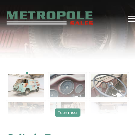
‹
›
Toon meer