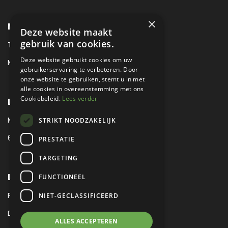
×
METROPOLE SALES CONTACT
Deze website maakt
gebruik van cookies.
TEL:
+31 (0) 88 425 94 00
Deze website gebruikt cookies om uw
MAIL:
SALES@METROPOLE.NL
gebruikerservaring te verbeteren. Door
onze website te gebruiken, stemt u in met
alle cookies in overeenstemming met ons
Cookiebeleid.
Lees verder
LOCATIE
MEUBELLAAN 1 / VIA ENZO FERRARI
STRIKT NOODZAKELIJK
6651 KV DRUTEN / THE NETHERLANDS
PRESTATIE
TARGETING
LEGAL
FUNCTIONEEL
PRIVACY VERKLARING
NIET-GECLASSIFICEERD
DISCLAIMER
|
SITEMAP
ALLES ACCEPTEREN