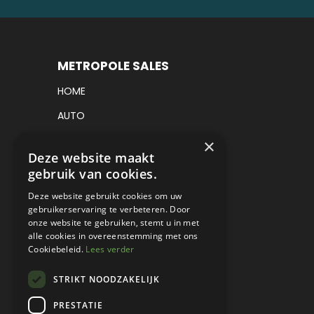
METROPOLE SALES
HOME
AUTO
VRACHTWAGEN
×
Deze website maakt
VERKOCHT
gebruik van cookies.
CONSIGNATIE
Deze website gebruikt cookies om uw
gebruikerservaring te verbeteren. Door
DETAILING
onze website te gebruiken, stemt u in met
alle cookies in overeenstemming met ons
WERKPLAATS EN RESTAURATIE
Cookiebeleid.
Lees verder
PROJECT CARS
STRIKT NOODZAKELIJK
PARTS
PRESTATIE
CONTACT