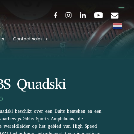
ts
Contact sales
BS Quadski
0
adski beschikt over een Duits kenteken en een
aarbewijs.Gibbs Sports Amphibians, de
e wereldleider op het gebied van High Speed
SA)-technologie, introduceert twee innovatieve