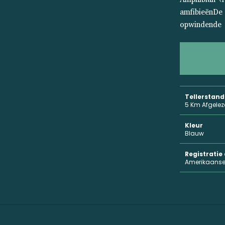
amfibieënDe 
opwindende r
Tellerstand
5 Km Afgele
Kleur
Blauw
Registrati
Amerikaanse 