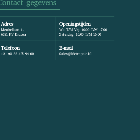
Contact gegevens
Adres
Openingstijden
Meubellaan 1,
Wo T/m Vrij: 10:00 T/m 17:00
6651 KV Druten
Zaterdag: 10:00 T/m 16:00
Telefoon
E-mail
+31 (0) 88 425 94 00
Sales@metropole.nl