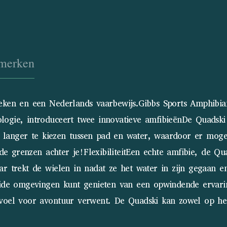
merken
eken en een Nederlands vaarbewijs.Gibbs Sports Amphibia
ogie, introduceert twee innovatieve amfibieënDe Quadski
et langer te kiezen tussen pad en water, waardoor er mog
 de grenzen achter je!FlexibiliteitEen echte amfibie, de Q
r trekt de wielen in nadat ze het water in zijn gegaan en
eide omgevingen kunt genieten van een opwindende ervarin
evoel voor avontuur verwent. De Quadski kan zowel op he
.