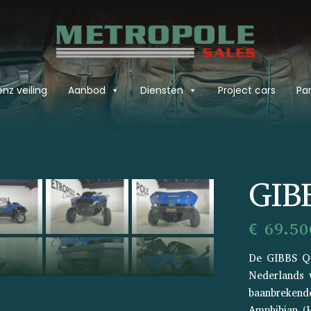
nz veiling
Aanbod
Diensten
Project cars
Par
›
GIB
€ 69.50
De GIBBS Qu
Nederlands v
baanbrekend
Amphibian (H