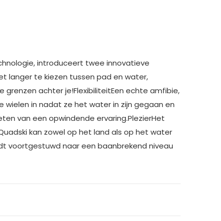
hnologie, introduceert twee innovatieve
iet langer te kiezen tussen pad en water,
 grenzen achter je!FlexibiliteitEen echte amfibie,
 wielen in nadat ze het water in zijn gegaan en
nieten van een opwindende ervaring.PlezierHet
Quadski kan zowel op het land als op het water
wordt voortgestuwd naar een baanbrekend niveau