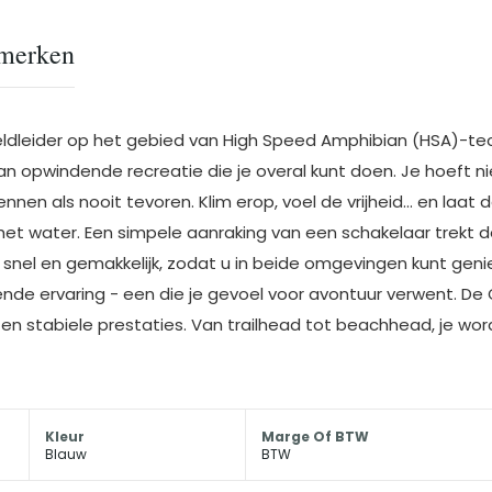
merken
dleider op het gebied van High Speed Amphibian (HSA)-tec
van opwindende recreatie die je overal kunt doen. Je hoeft n
n als nooit tevoren. Klim erop, voel de vrijheid... en laat de
et water. Een simpele aanraking van een schakelaar trekt de
is snel en gemakkelijk, zodat u in beide omgevingen kunt ge
nde ervaring - een die je gevoel voor avontuur verwent. De 
 en stabiele prestaties. Van trailhead tot beachhead, je 
Kleur
Marge Of BTW
Blauw
BTW