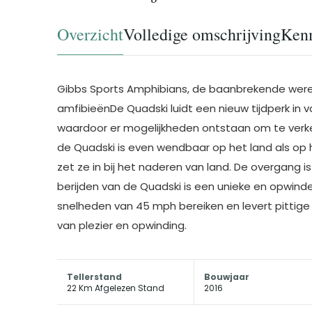
Overzicht
Volledige omschrijving
Ken
Gibbs Sports Amphibians, de baanbrekende werel
amfibieënDe Quadski luidt een nieuw tijdperk in 
waardoor er mogelijkheden ontstaan om te verkenne
de Quadski is even wendbaar op het land als op h
zet ze in bij het naderen van land. De overgang 
berijden van de Quadski is een unieke en opwinde
snelheden van 45 mph bereiken en levert pittige
van plezier en opwinding.
Tellerstand
Bouwjaar
22 Km Afgelezen Stand
2016