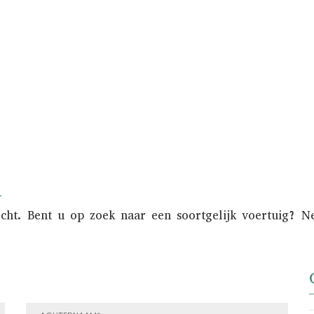
e zorg van het verkoopproces uit handen. Bov
onder de aandacht gebracht van een nationaal 
n
ocht. Bent u op zoek naar een soortgelijk voertuig? 