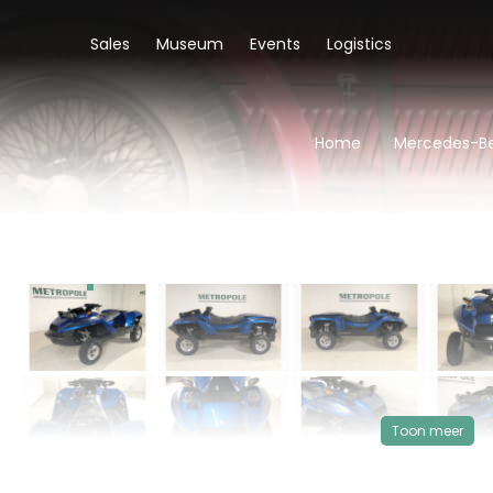
Sales
Museum
Events
Logistics
Home
Mercedes-Be
‹
VERKOCHT
Toon meer