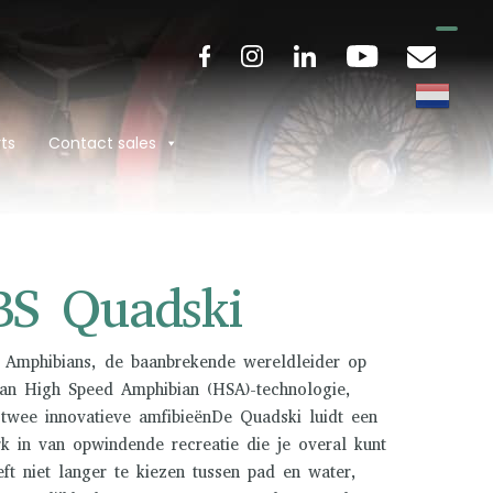
ts
Contact sales
BS Quadski
s Amphibians, de baanbrekende wereldleider op
van High Speed Amphibian (HSA)-technologie,
 twee innovatieve amfibieënDe Quadski luidt een
rk in van opwindende recreatie die je overal kunt
ft niet langer te kiezen tussen pad en water,