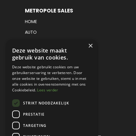
METROPOLE SALES
HOME
AUTO
VRACHTWAGEN
×
Deze website maakt
VERKOCHT
gebruik van cookies.
CONSIGNATIE
Deze website gebruikt cookies om uw
gebruikerservaring te verbeteren. Door
DETAILING
onze website te gebruiken, stemt u in met
alle cookies in overeenstemming met ons
WERKPLAATS EN RESTAURATIE
Cookiebeleid.
Lees verder
PROJECT CARS
STRIKT NOODZAKELIJK
PARTS
PRESTATIE
CONTACT
TARGETING