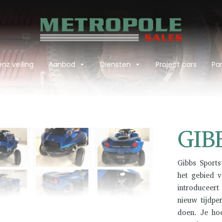
nz veiling
Aanbod
Diensten
Project cars
Par
›
GIB
Gibbs Sport
het gebied 
introduceert
nieuw tijdpe
doen. Je hoe