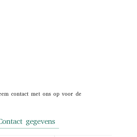
endien wordt uw auto zowel online als
en internationaal liefhebberspubliek.
Informeer naar de mogelijkheden.
NAAR INKOOP
Neem contact met ons op voor de
Contact gegevens