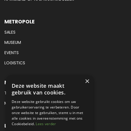
METROPOLE
SALES
MUSEUM
EVENTS
LOGISTICS
×
METROPOLE SALES CONTACT
Deze website maakt
gebruik van cookies.
TEL:
+31 (0) 88 425 94 00
Deze website gebruikt cookies om uw
MAIL:
SALES@METROPOLE.NL
gebruikerservaring te verbeteren. Door
onze website te gebruiken, stemt u in met
alle cookies in overeenstemming met ons
Cookiebeleid.
Lees verder
LOCATIE