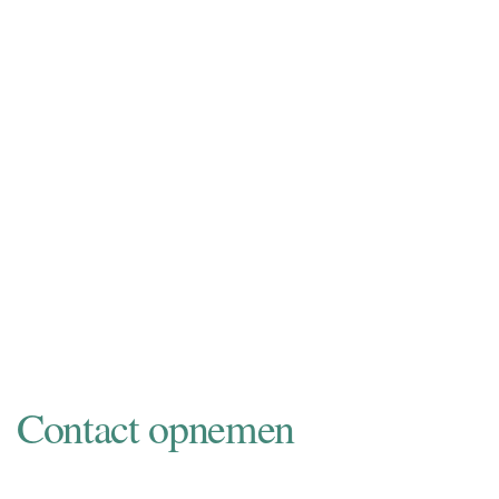
inkopen of in consignatie nemen.
Consignatie neemt u de zorg van het
verkoopproces uit handen. Bovendien
wordt uw auto zowel online als in de
showroom onder de aandacht gebracht
van een nationaal en internationaal
liefhebberspubliek. Informeer naar de
mogelijkheden.
NAAR INKOOP
Contact opnemen