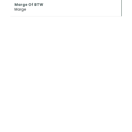
Marge Of BTW
Marge
INKOOP EN
CONSIGNATIE
Als u uw oldtimer of klassieker wilt
verkopen kan Metropole Sales deze