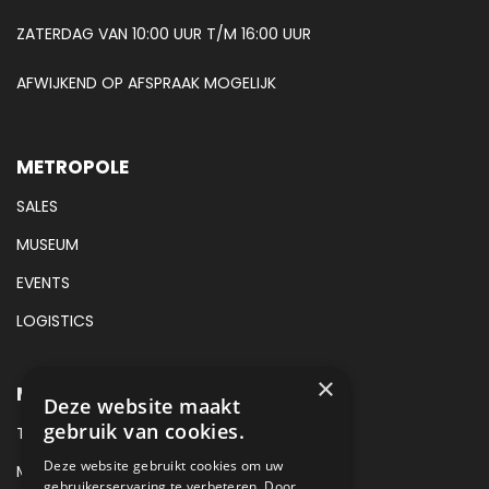
ZATERDAG VAN 10:00 UUR T/M 16:00 UUR
AFWIJKEND OP AFSPRAAK MOGELIJK
METROPOLE
SALES
MUSEUM
EVENTS
LOGISTICS
×
METROPOLE SALES CONTACT
Deze website maakt
gebruik van cookies.
TEL:
+31 (0) 88 425 94 00
Deze website gebruikt cookies om uw
MAIL:
SALES@METROPOLE.NL
gebruikerservaring te verbeteren. Door