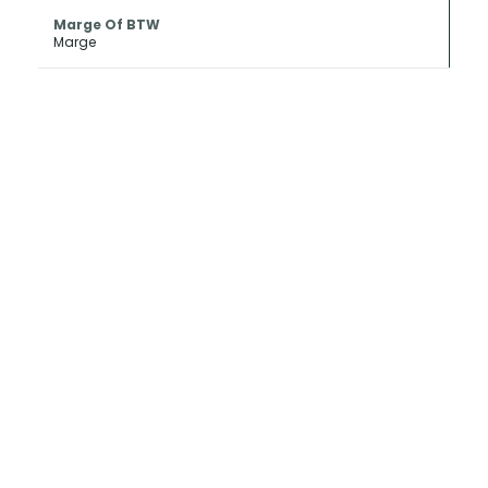
Marge Of BTW
Marge
INKOOP EN
CONSIGNATIE
Als u uw oldtimer of klassieker wilt
verkopen kan Metropole Sales deze