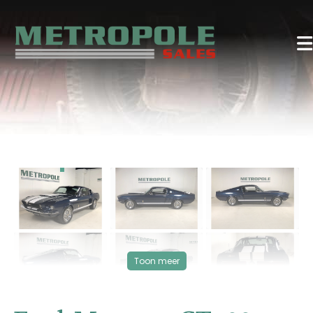
‹
›
VERKOCHT
Toon meer