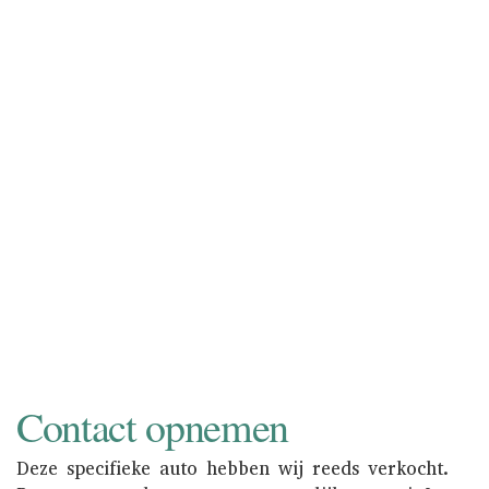
inkopen of in consignatie nemen.
Consignatie neemt u de zorg van het
verkoopproces uit handen. Bovendien
wordt uw auto zowel online als in de
showroom onder de aandacht gebracht
van een nationaal en internationaal
liefhebberspubliek. Informeer naar de
mogelijkheden.
NAAR INKOOP
Contact opnemen
Deze specifieke auto hebben wij reeds verkocht.