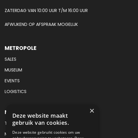
ZATERDAG VAN 10:00 UUR T/M 16:00 UUR
AFWIJKEND OP AFSPRAAK MOGELIJK
METROPOLE
SALES
MUSEUM
EVENTS
LOGISTICS
×
METROPOLE SALES CONTACT
Deze website maakt
gebruik van cookies.
TEL:
+31 (0) 88 425 94 00
Deze website gebruikt cookies om uw
MAIL:
SALES@METROPOLE.NL