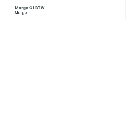
Marge Of BTW
Marge
INKOOP EN
CONSIGNATIE
Als u uw oldtimer of klassieker wilt
verkopen kan Metropole Sales deze