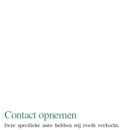
inkopen of in consignatie nemen.
Consignatie neemt u de zorg van het
verkoopproces uit handen. Bovendien
wordt uw auto zowel online als in de
showroom onder de aandacht gebracht
van een nationaal en internationaal
liefhebberspubliek. Informeer naar de
mogelijkheden.
NAAR INKOOP
Contact opnemen
Deze specifieke auto hebben wij reeds verkocht.