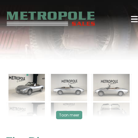
‹
›
VERKOCHT
Toon meer