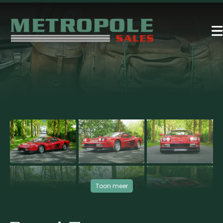
360°
‹
›
Toon meer