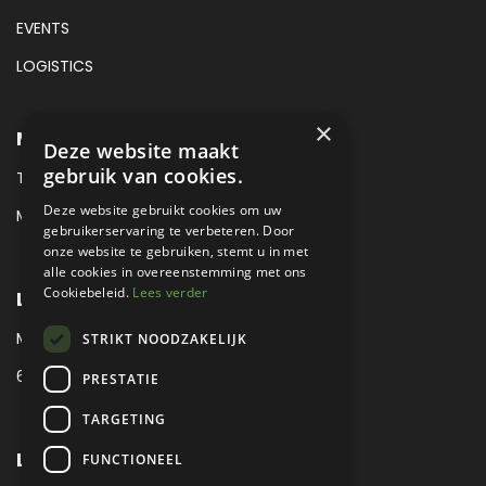
EVENTS
LOGISTICS
×
METROPOLE SALES CONTACT
Deze website maakt
gebruik van cookies.
TEL:
+31 (0) 88 425 94 00
Deze website gebruikt cookies om uw
MAIL:
SALES@METROPOLE.NL
gebruikerservaring te verbeteren. Door
onze website te gebruiken, stemt u in met
alle cookies in overeenstemming met ons
Cookiebeleid.
Lees verder
LOCATIE
MEUBELLAAN 1 / VIA ENZO FERRARI
STRIKT NOODZAKELIJK
6651 KV DRUTEN / THE NETHERLANDS
PRESTATIE
TARGETING
LEGAL
FUNCTIONEEL