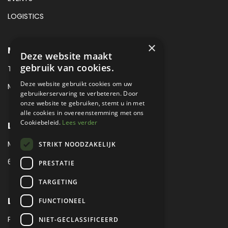
LOGISTICS
×
METROPOLE SALES CONTACT
Deze website maakt
gebruik van cookies.
TEL:
+31 (0) 88 425 94 00
Deze website gebruikt cookies om uw
MAIL:
SALES@METROPOLE.NL
gebruikerservaring te verbeteren. Door
onze website te gebruiken, stemt u in met
alle cookies in overeenstemming met ons
Cookiebeleid.
Lees verder
LOCATIE
MEUBELLAAN 1 / VIA ENZO FERRARI
STRIKT NOODZAKELIJK
6651 KV DRUTEN / THE NETHERLANDS
PRESTATIE
TARGETING
LEGAL
FUNCTIONEEL
PRIVACY VERKLARING
NIET-GECLASSIFICEERD