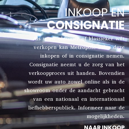
INKOOP EN
CONSIGNATIE
Als u uw oldtimer of klassieker wilt
verkopen kan Metropole Sales deze
inkopen of in consignatie nemen.
Consignatie neemt u de zorg van het
verkoopproces uit handen. Bovendien
wordt uw auto zowel online als in de
showroom onder de aandacht gebracht
van een nationaal en internationaal
liefhebberspubliek. Informeer naar de
mogelijkheden.
NAAR INKOOP