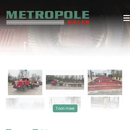
‹
›
Toon meer