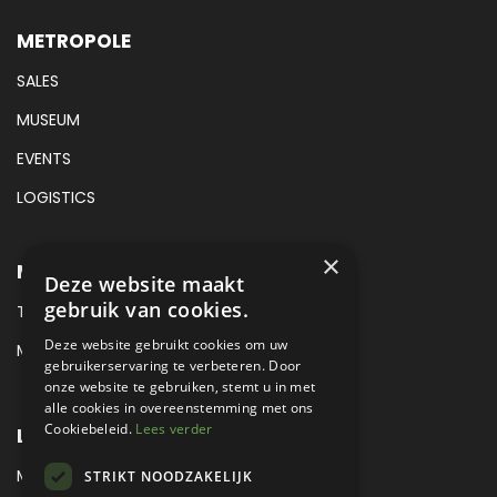
METROPOLE
SALES
MUSEUM
EVENTS
LOGISTICS
×
METROPOLE SALES CONTACT
Deze website maakt
gebruik van cookies.
TEL:
+31 (0) 88 425 94 00
Deze website gebruikt cookies om uw
MAIL:
SALES@METROPOLE.NL
gebruikerservaring te verbeteren. Door
onze website te gebruiken, stemt u in met
alle cookies in overeenstemming met ons
Cookiebeleid.
Lees verder
LOCATIE
MEUBELLAAN 1 / VIA ENZO FERRARI
STRIKT NOODZAKELIJK