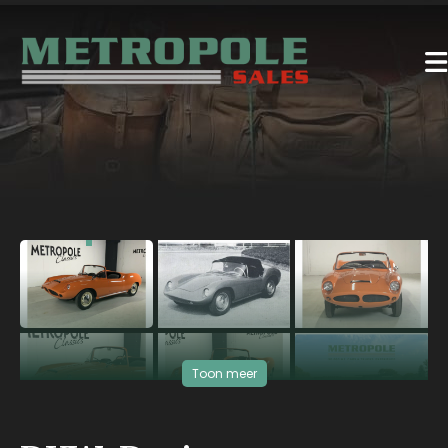
‹
›
Toon meer