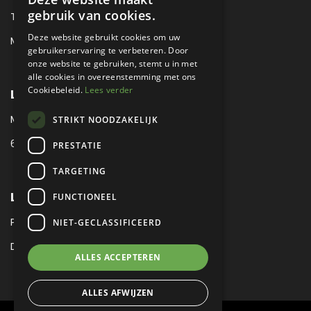
gebruik van cookies.
TEL:
+31 (0) 88 425 94 00
Deze website gebruikt cookies om uw
MAIL:
SALES@METROPOLE.NL
gebruikerservaring te verbeteren. Door
onze website te gebruiken, stemt u in met
alle cookies in overeenstemming met ons
Cookiebeleid.
Lees verder
LOCATIE
MEUBELLAAN 1 / VIA ENZO FERRARI
STRIKT NOODZAKELIJK
6651 KV DRUTEN / THE NETHERLANDS
PRESTATIE
TARGETING
LEGAL
FUNCTIONEEL
PRIVACY VERKLARING
NIET-GECLASSIFICEERD
DISCLAIMER
|
SITEMAP
ALLES ACCEPTEREN
ALLES AFWIJZEN