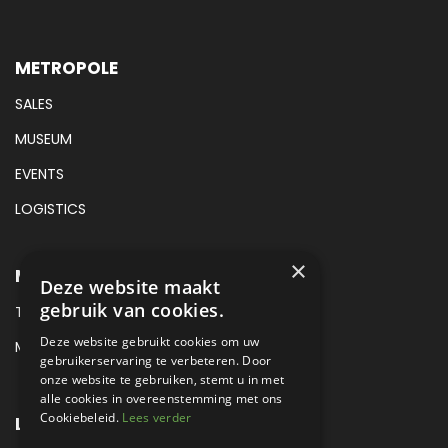
METROPOLE
SALES
MUSEUM
EVENTS
LOGISTICS
×
METROPOLE SALES CONTACT
Deze website maakt
gebruik van cookies.
TEL:
+31 (0) 88 425 94 00
Deze website gebruikt cookies om uw
MAIL:
SALES@METROPOLE.NL
gebruikerservaring te verbeteren. Door
onze website te gebruiken, stemt u in met
alle cookies in overeenstemming met ons
Cookiebeleid.
Lees verder
LOCATIE