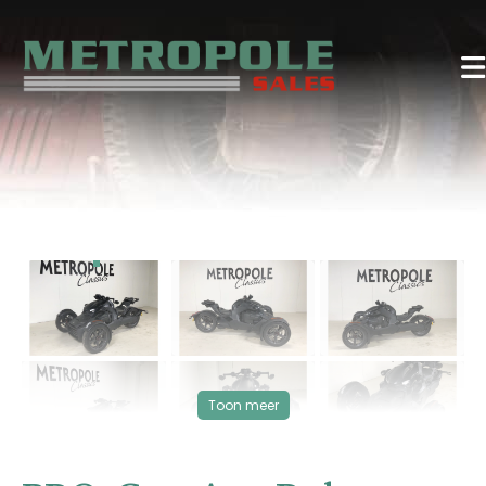
‹
›
VERKOCHT
Toon meer