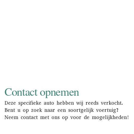
wordt uw auto zowel online als in de
showroom onder de aandacht gebracht
van een nationaal en internationaal
liefhebberspubliek. Informeer naar de
mogelijkheden.
NAAR INKOOP
Contact opnemen
Deze specifieke auto hebben wij reeds verkocht.
Bent u op zoek naar een soortgelijk voertuig?
Neem contact met ons op voor de mogelijkheden!