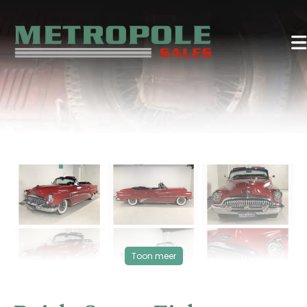
‹
›
VERKOCHT
Toon meer