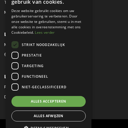
gebruik van cookies.
TEL:
+31 (0) 88 425 94 00
Deze website gebruikt cookies om uw
MAIL:
SALES@METROPOLE.NL
gebruikerservaring te verbeteren. Door
onze website te gebruiken, stemt u in met
alle cookies in overeenstemming met ons
Cookiebeleid.
Lees verder
LOCATIE
MEUBELLAAN 1 / VIA ENZO FERRARI
STRIKT NOODZAKELIJK
6651 KV DRUTEN / THE NETHERLANDS
PRESTATIE
TARGETING
LEGAL
FUNCTIONEEL
PRIVACY VERKLARING
NIET-GECLASSIFICEERD
DISCLAIMER
|
SITEMAP
ALLES ACCEPTEREN
ALLES AFWIJZEN