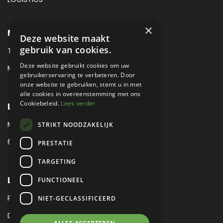
×
METROPOLE SALES CONTACT
Deze website maakt
gebruik van cookies.
TEL:
+31 (0) 88 425 94 00
Deze website gebruikt cookies om uw
MAIL:
SALES@METROPOLE.NL
gebruikerservaring te verbeteren. Door
onze website te gebruiken, stemt u in met
alle cookies in overeenstemming met ons
Cookiebeleid.
Lees verder
LOCATIE
MEUBELLAAN 1 / VIA ENZO FERRARI
STRIKT NOODZAKELIJK
6651 KV DRUTEN / THE NETHERLANDS
PRESTATIE
TARGETING
LEGAL
FUNCTIONEEL
PRIVACY VERKLARING
NIET-GECLASSIFICEERD
DISCLAIMER
|
SITEMAP