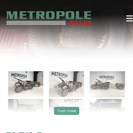
‹
›
VERKOCHT
Toon meer