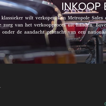
INKOOP
 klassieker wilt verkopen kan Metropole Sales
e zorg van het verkoopproces uit handen. Bov
onder de aandacht gebracht van een nationaal 
n