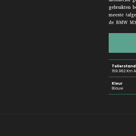
gebruikten b
meeste (afg
de BMW M30-
Tellerstand
159.962 Km A
Kleur
Blauw