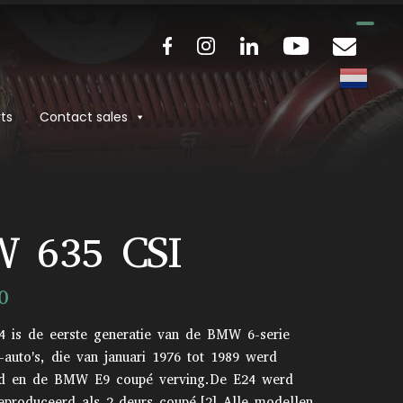
ts
Contact sales
 635 CSI
0
is de eerste generatie van de BMW 6-serie
-auto's, die van januari 1976 tot 1989 werd
d en de BMW E9 coupé verving.De E24 werd
geproduceerd als 2-deurs coupé.[2] Alle modellen