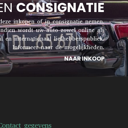
 EN
CONSIGNATIE
 deze inkopen of in consignatie nemen.
endien wordt uw auto zowel online als
en internationaal liefhebberspubliek.
Informeer naar de mogelijkheden.
NAAR INKOOP
Contact gegevens