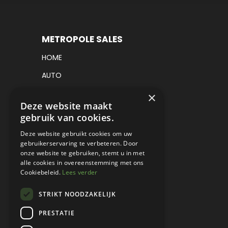
METROPOLE SALES
HOME
AUTO
VRACHTWAGEN
×
Deze website maakt
VERKOCHT
gebruik van cookies.
CONSIGNATIE
Deze website gebruikt cookies om uw
gebruikerservaring te verbeteren. Door
DETAILING
onze website te gebruiken, stemt u in met
alle cookies in overeenstemming met ons
WERKPLAATS EN RESTAURATIE
Cookiebeleid.
Lees verder
PROJECT CARS
STRIKT NOODZAKELIJK
PARTS
PRESTATIE
CONTACT