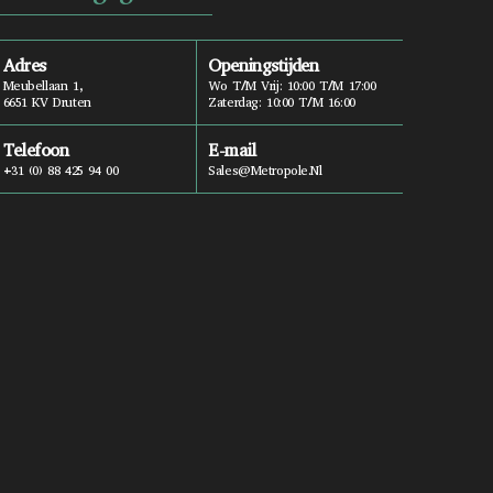
Adres
Openingstijden
Meubellaan 1,
Wo T/m Vrij: 10:00 T/m 17:00
6651 KV Druten
Zaterdag: 10:00 T/m 16:00
Telefoon
E-mail
+31 (0) 88 425 94 00
Sales@metropole.nl