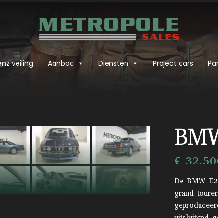
nz veiling
Aanbod
Diensten
Project cars
Par
›
BMW
€ 32.50
De BMW E24 
grand tourer
geproduceer
uitsluitend 