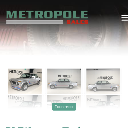
‹
›
VERKOCHT
Toon meer