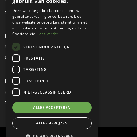
gebruik van cookies.
TEL:
+31 (0) 88 425 94 00
Deze website gebruikt cookies om uw
MAIL:
SALES@METROPOLE.NL
gebruikerservaring te verbeteren. Door
onze website te gebruiken, stemt u in met
alle cookies in overeenstemming met ons
Cookiebeleid.
Lees verder
LOCATIE
MEUBELLAAN 1 / VIA ENZO FERRARI
STRIKT NOODZAKELIJK
6651 KV DRUTEN / THE NETHERLANDS
PRESTATIE
TARGETING
LEGAL
FUNCTIONEEL
PRIVACY VERKLARING
NIET-GECLASSIFICEERD
DISCLAIMER
|
SITEMAP
ALLES ACCEPTEREN
ALLES AFWIJZEN
DETAILS WEERGEVEN