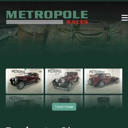
‹
›
VERKOCHT
Toon meer