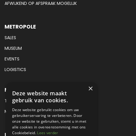
AFWIJKEND OP AFSPRAAK MOGELIJK
METROPOLE
SALES
MUSEUM
EVENTS
LOGISTICS
×
METROPOLE SALES CONTACT
Deze website maakt
gebruik van cookies.
TEL:
+31 (0) 88 425 94 00
Deze website gebruikt cookies om uw
MAIL:
SALES@METROPOLE.NL
gebruikerservaring te verbeteren. Door
onze website te gebruiken, stemt u in met
alle cookies in overeenstemming met ons
Cookiebeleid.
Lees verder
LOCATIE