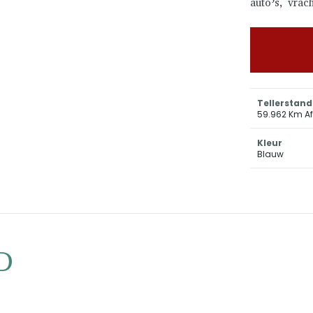
auto’s, vrac
Tellerstand
59.962 Km A
Kleur
Blauw
D