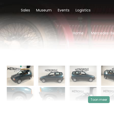
Sales
Museum
Events
Logistics
Home
Mercedes-Be
‹
VERKOCHT
Toon meer