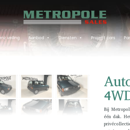
nz veiling
Aanbod
Diensten
Project cars
Par
›
Aut
4W
Bij Metropol
één dak. He
privécollect