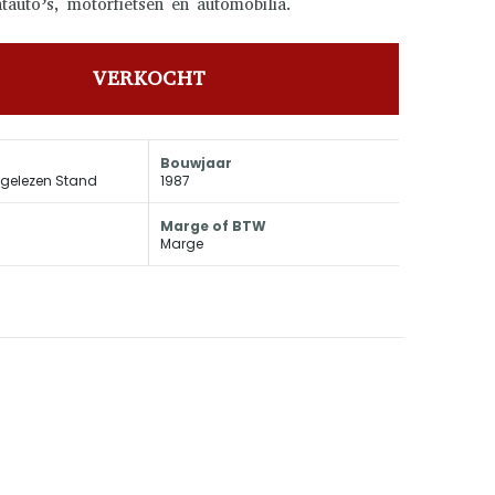
htauto’s, motorfietsen en automobilia.
VERKOCHT
Bouwjaar
fgelezen Stand
1987
Marge of BTW
Marge