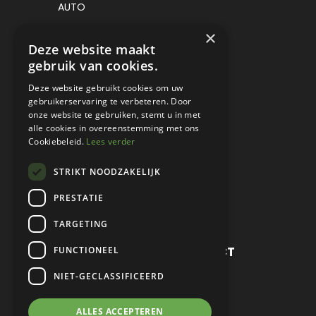
AUTO
VRACHTWAGEN
×
Deze website maakt
VERKOCHT
gebruik van cookies.
CONSIGNATIE
Deze website gebruikt cookies om uw
gebruikerservaring te verbeteren. Door
DETAILING
onze website te gebruiken, stemt u in met
alle cookies in overeenstemming met ons
WERKPLAATS EN RESTAURATIE
Cookiebeleid.
Lees verder
PROJECT CARS
STRIKT NOODZAKELIJK
PARTS
PRESTATIE
CONTACT
TARGETING
METROPOLE SALES CONTACT
FUNCTIONEEL
NIET-GECLASSIFICEERD
TEL:
+31 (0) 88 425 94 00
MAIL:
SALES@METROPOLE.NL
ALLES ACCEPTEREN