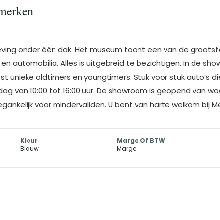
merken
leving onder één dak. Het museum toont een van de grootste 
en automobilia. Alles is uitgebreid te bezichtigen. In de sh
 unieke oldtimers en youngtimers. Stuk voor stuk auto’s die
g van 10:00 tot 16:00 uur. De showroom is geopend van woen
toegankelijk voor mindervaliden. U bent van harte welkom bij M
Kleur
Marge Of BTW
Blauw
Marge