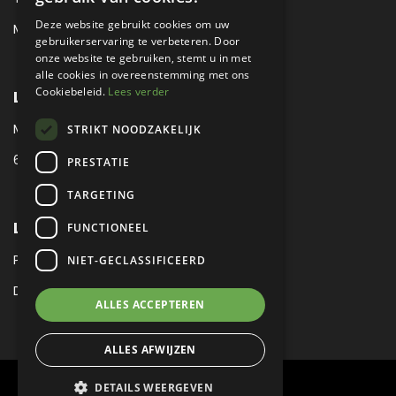
Deze website gebruikt cookies om uw
MAIL:
SALES@METROPOLE.NL
gebruikerservaring te verbeteren. Door
onze website te gebruiken, stemt u in met
alle cookies in overeenstemming met ons
Cookiebeleid.
Lees verder
LOCATIE
MEUBELLAAN 1 / VIA ENZO FERRARI
STRIKT NOODZAKELIJK
6651 KV DRUTEN / THE NETHERLANDS
PRESTATIE
TARGETING
LEGAL
FUNCTIONEEL
PRIVACY VERKLARING
NIET-GECLASSIFICEERD
DISCLAIMER
|
SITEMAP
ALLES ACCEPTEREN
ALLES AFWIJZEN
DETAILS WEERGEVEN