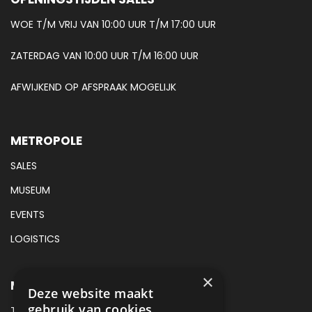
WOE T/M VRIJ VAN 10:00 UUR T/M 17:00 UUR
ZATERDAG VAN 10:00 UUR T/M 16:00 UUR
AFWIJKEND OP AFSPRAAK MOGELIJK
METROPOLE
SALES
MUSEUM
EVENTS
LOGISTICS
×
METROPOLE SALES CONTACT
Deze website maakt
gebruik van cookies.
TEL:
+31 (0) 88 425 94 00