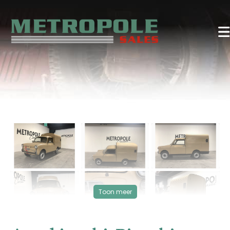
‹
›
VERKOCHT
Toon meer