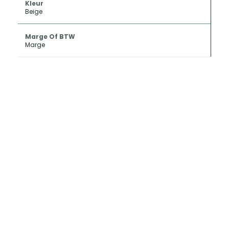
Kleur
Beige
Marge Of BTW
Marge
INKOOP EN
CONSIGNATIE
Als u uw oldtimer of klassieker wilt