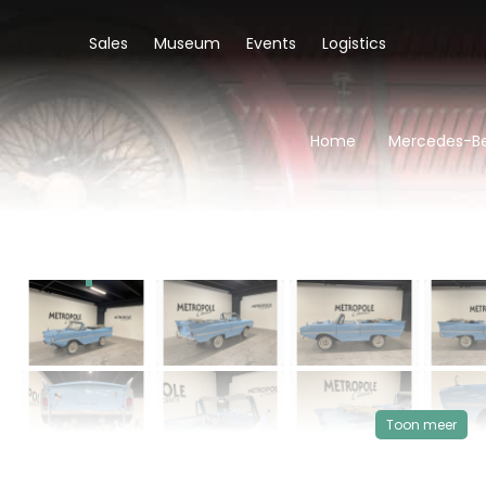
Sales
Museum
Events
Logistics
Home
Mercedes-Be
‹
VERKOCHT
Toon meer