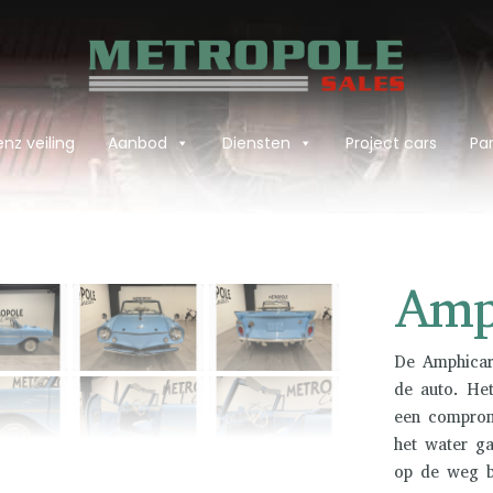
nz veiling
Aanbod
Diensten
Project cars
Par
›
Amp
De Amphicar 
de auto. Het
een comprom
het water ga
op de weg b