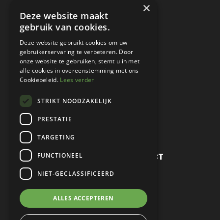
VRACHTWAGEN
×
Deze website maakt
VERKOCHT
gebruik van cookies.
CONSIGNATIE
Deze website gebruikt cookies om uw
gebruikerservaring te verbeteren. Door
DETAILING
onze website te gebruiken, stemt u in met
alle cookies in overeenstemming met ons
WERKPLAATS EN RESTAURATIE
Cookiebeleid.
Lees verder
PROJECT CARS
STRIKT NOODZAKELIJK
PARTS
PRESTATIE
CONTACT
TARGETING
METROPOLE SALES CONTACT
FUNCTIONEEL
NIET-GECLASSIFICEERD
TEL:
+31 (0) 88 425 94 00
MAIL:
SALES@METROPOLE.NL
ALLES ACCEPTEREN