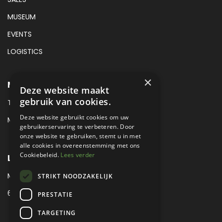
MUSEUM
EVENTS
LOGISTICS
×
METROPOLE SALES CONTACT
Deze website maakt
gebruik van cookies.
TEL:
+31 (0) 88 425 94 00
Deze website gebruikt cookies om uw
MAIL:
SALES@METROPOLE.NL
gebruikerservaring te verbeteren. Door
onze website te gebruiken, stemt u in met
alle cookies in overeenstemming met ons
Cookiebeleid.
Lees verder
LOCATIE
MEUBELLAAN 1 / VIA ENZO FERRARI
STRIKT NOODZAKELIJK
6651 KV DRUTEN / THE NETHERLANDS
PRESTATIE
TARGETING