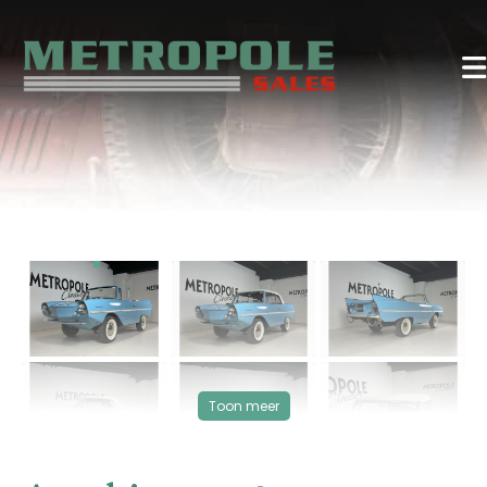
‹
›
VERKOCHT
Toon meer