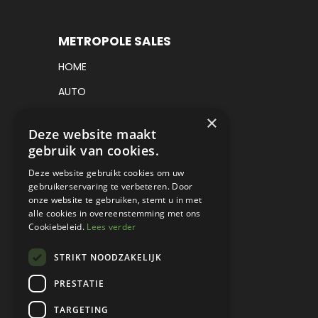
METROPOLE SALES
HOME
AUTO
VRACHTWAGEN
×
Deze website maakt
VERKOCHT
gebruik van cookies.
CONSIGNATIE
Deze website gebruikt cookies om uw
gebruikerservaring te verbeteren. Door
DETAILING
onze website te gebruiken, stemt u in met
alle cookies in overeenstemming met ons
WERKPLAATS EN RESTAURATIE
Cookiebeleid.
Lees verder
PROJECT CARS
STRIKT NOODZAKELIJK
PARTS
PRESTATIE
CONTACT
TARGETING