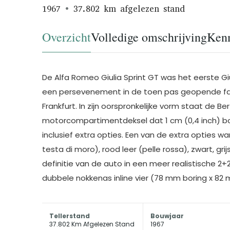
1967
37.802 km afgelezen stand
Overzicht
Volledige omschrijving
Ken
De Alfa Romeo Giulia Sprint GT was het eerste G
een persevenement in de toen pas geopende fab
Frankfurt. In zijn oorspronkelijke vorm staat de 
motorcompartimentdeksel dat 1 cm (0,4 inch) bov
inclusief extra opties. Een van de extra opties wa
testa di moro), rood leer (pelle rossa), zwart, gr
definitie van de auto in een meer realistische 2+
dubbele nokkenas inline vier (78 mm boring x 82 mm 
Tellerstand
Bouwjaar
37.802 Km Afgelezen Stand
1967