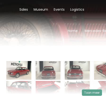
Sales
Museum
Events
Logistics
Home
Mercedes-Be
‹
VERKOCHT
Toon meer