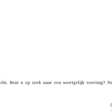
 klassieker wilt verkopen kan Metropole Sales
e zorg van het verkoopproces uit handen. Bov
onder de aandacht gebracht van een nationaal 
n
ocht. Bent u op zoek naar een soortgelijk voertuig? 