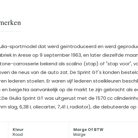
merken
iulia-sportmodel dat werd geïntroduceerd en werd geproducee
riek in Arese op 9 september 1963, en later diezelfde ma
Bertone-carrosserie bekend als scalino (stap) of "stap voor"
en de neus van de auto zat. De Sprint GT's konden besteld
ren lederen stoelen. Er waren vijf lederen stoelkleuren beschi
ijs en beige.Na aanvankelijk op de markt te zijn gebracht als 
2.De Giulia Sprint GT was uitgerust met de 1570 cc cilinderi
slag, 6,38 L oliecarter, 7,41 L radiator), die debuteerde op de
Kleur
Marge Of BTW
Rood
Marge