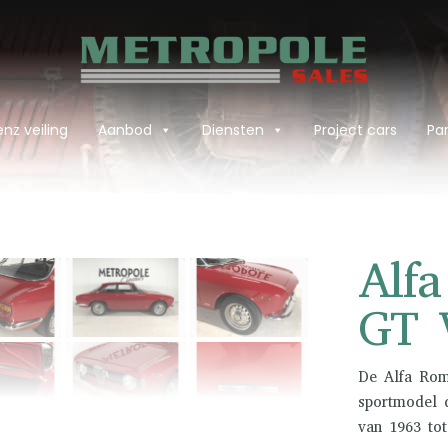
nz veiling
Aanbod
Diensten
Project cars
Par
›
Alf
GT 
De Alfa Rome
sportmodel 
van 1963 tot