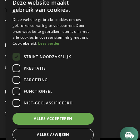
Deze website maakt
gebruik van cookies.
TEL:
+31 (0) 88 425 94 00
Deze website gebruikt cookies om uw
MAIL:
SALES@METROPOLE.NL
gebruikerservaring te verbeteren. Door
onze website te gebruiken, stemt u in met
alle cookies in overeenstemming met ons
Cookiebeleid.
Lees verder
LOCATIE
MEUBELLAAN 1 / VIA ENZO FERRARI
STRIKT NOODZAKELIJK
6651 KV DRUTEN / THE NETHERLANDS
PRESTATIE
TARGETING
LEGAL
FUNCTIONEEL
PRIVACY VERKLARING
NIET-GECLASSIFICEERD
DISCLAIMER
|
SITEMAP
ALLES ACCEPTEREN
ALLES AFWIJZEN