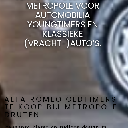
METROPOLE VOOR
AUTOMOBILIA
YOUNGTIMERS EN
KLASSIEKE
(VRACHT-)AUTO’S.
ALFA ROMEO OLDTIMERS
TE KOOP BIJ METROPOLE
DRUTEN
Italiaanse klasse en tijdloos design in