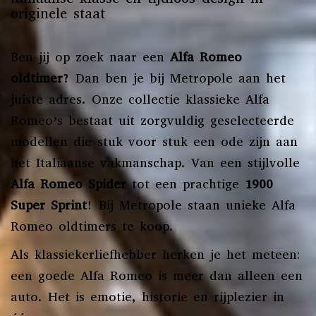
originele staat
Ben jij op zoek naar een
Alfa Romeo
oldtimer
? Dan ben je bij Metropole aan het
juiste adres. Onze collectie klassieke Alfa
Romeo’s bestaat uit zorgvuldig geselecteerde
modellen die stuk voor stuk een ode zijn aan
het Italiaanse vakmanschap. Van een stijlvolle
Alfa Romeo Spider
tot een prachtige
1900
Super Sprint
! Bij Metropole staan unieke Alfa
Romeo oldtimers te koop.
Als klassiekerliefhebber herken je het meteen:
een goede Alfa Romeo is meer dan alleen een
auto. Het is emotie, historie en rijplezier in