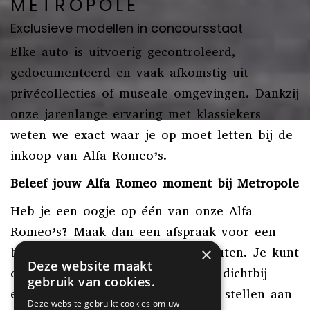
METROPOLE
Exclusieve modellen in concoursstaat
Elke auto is uitvoerig gecontroleerd,
gedocumenteerd en vaak afkomstig uit
privécollecties of museale omgevingen. Dankzij
onze jarenlange ervaring met klassiekers
weten we exact waar je op moet letten bij de
inkoop van Alfa Romeo’s.
Beleef jouw Alfa Romeo moment bij Metropole
Heb je een oogje op één van onze Alfa
Romeo’s? Maak dan een afspraak voor een
×
bezichtiging in ons museum in Druten. Je kunt
Deze website maakt
de auto in alle rust bekijken, van dichtbij
gebruik van cookies.
ervaren en natuurlijk al je vragen stellen aan
Deze website gebruikt cookies om uw