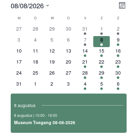
WE
Even
08/08/2026
Maand
weer
NA
Selecteer
KALENDER
navig
M
MAANDAG
D
DINSDAG
W
WOENSDAG
D
DONDERDAG
V
VRIJDAG
Z
ZATERDAG
Z
ZONDAG
een
datum.
VAN
0
0
0
0
1
1
1
27
28
29
30
31
1
2
evenementen
evenementen
evenementen
evenementen
evenement
evenement
eveneme
EVENEMENTEN
0
0
0
0
1
1
1
3
4
5
6
7
8
9
evenementen
evenementen
evenementen
evenementen
evenement
evenement
eveneme
0
0
0
0
1
1
1
10
11
12
13
14
15
16
evenementen
evenementen
evenementen
evenementen
evenement
evenement
evenemen
0
0
0
0
1
1
1
17
18
19
20
21
22
23
evenementen
evenementen
evenementen
evenementen
evenement
evenement
evenemen
0
0
0
0
1
1
1
24
25
26
27
28
29
30
evenementen
evenementen
evenementen
evenementen
evenement
evenement
evenemen
0
0
0
0
1
1
1
31
1
2
3
4
5
6
evenementen
evenementen
evenementen
evenementen
evenement
evenement
eveneme
8 augustus
8 augustus | 10:00
-
16:00
Museum Toegang 08-08-2026