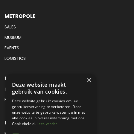
METROPOLE
SALES
MUSEUM
EVENTS
LOGISTICS
METROPOLE MUSEUM CONTACT
×
Deze website maakt
TEL:
088 425 94 00
gebruik van cookies.
MAIL:
MUSEUM@METROPOLE.NL
Deze website gebruikt cookies om uw
gebruikerservaring te verbeteren. Door
onze website te gebruiken, stemt u in met
alle cookies in overeenstemming met ons
LOCATIE
Cookiebeleid.
Lees verder
MEUBELLAAN 1 / VIA ENZO FERRARI