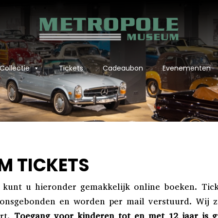
Collectie
Tickets
Cadeaubon
Evenementen
M TICKETS
kunt u hieronder gemakkelijk online boeken. Tick
oonsgebonden en worden per mail verstuurd. Wij z
rt.
Toegang voor kinderen tot en met 12 jaar is gr