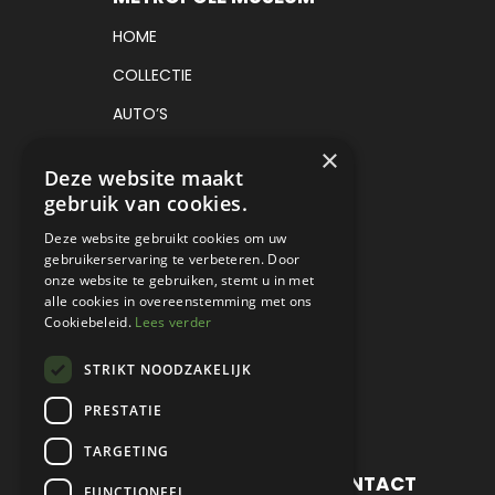
HOME
COLLECTIE
AUTO’S
VRACHTAUTO’S
×
Deze website maakt
TICKETS
gebruik van cookies.
AANKOMENDE EVENEMENTEN
Deze website gebruikt cookies om uw
gebruikerservaring te verbeteren. Door
CADEAUBON
onze website te gebruiken, stemt u in met
alle cookies in overeenstemming met ons
BRASSERIE
Cookiebeleid.
Lees verder
CONTACT MUSEUM
STRIKT NOODZAKELIJK
PRESTATIE
TARGETING
METROPOLE MUSEUM CONTACT
FUNCTIONEEL