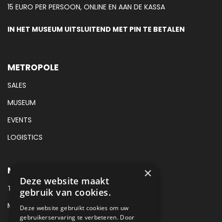
15 EURO PER PERSOON, ONLINE EN AAN DE KASSA
IN HET MUSEUM UITSLUITEND MET PIN TE BETALEN
METROPOLE
SALES
MUSEUM
EVENTS
LOGISTICS
METROPOLE MUSEUM CONTACT
×
Deze website maakt
TEL:
+31 (0) 88 425 94 00
gebruik van cookies.
MAIL:
MUSEUM@METROPOLE.NL
Deze website gebruikt cookies om uw
gebruikerservaring te verbeteren. Door