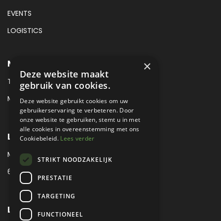
EVENTS
LOGISTICS
METROPOLE MUSEUM CONTACT
×
Deze website maakt
TEL:
+31 (0) 88 425 94 00
gebruik van cookies.
MAIL:
MUSEUM@METROPOLE.NL
Deze website gebruikt cookies om uw
gebruikerservaring te verbeteren. Door
onze website te gebruiken, stemt u in met
alle cookies in overeenstemming met ons
LOCATIE
Cookiebeleid.
Lees verder
MEUBELLAAN 1 / VIA ENZO FERRARI
STRIKT NOODZAKELIJK
6651 KV DRUTEN / THE NETHERLANDS
PRESTATIE
TARGETING
LEGAL
FUNCTIONEEL