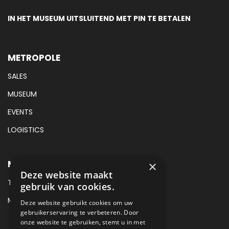
IN HET MUSEUM UITSLUITEND MET PIN TE BETALEN
METROPOLE
SALES
MUSEUM
EVENTS
LOGISTICS
METROPOLE MUSEUM CONTACT
×
Deze website maakt
TEL:
+31 (0) 88 425 94 00
gebruik van cookies.
MAIL:
MUSEUM@METROPOLE.NL
Deze website gebruikt cookies om uw
gebruikerservaring te verbeteren. Door
onze website te gebruiken, stemt u in met