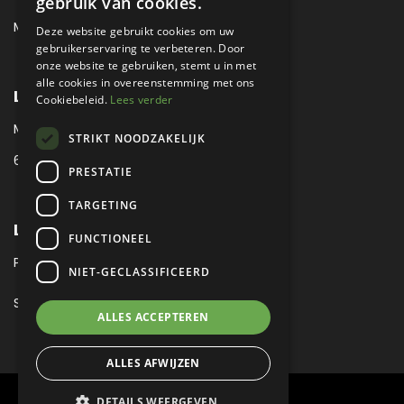
gebruik van cookies.
MAIL:
MUSEUM@METROPOLE.NL
Deze website gebruikt cookies om uw
gebruikerservaring te verbeteren. Door
onze website te gebruiken, stemt u in met
alle cookies in overeenstemming met ons
LOCATIE
Cookiebeleid.
Lees verder
MEUBELLAAN 1 / VIA ENZO FERRARI
STRIKT NOODZAKELIJK
6651 KV DRUTEN / THE NETHERLANDS
PRESTATIE
TARGETING
LEGAL
FUNCTIONEEL
PRIVACY VERKLARING
NIET-GECLASSIFICEERD
SITEMAP
ALLES ACCEPTEREN
ALLES AFWIJZEN
DETAILS WEERGEVEN