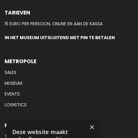
TARIEVEN
15 EURO PER PERSOON, ONLINE EN AAN DE KASSA
IN HET MUSEUM UITSLUITEND MET PIN TE BETALEN
METROPOLE
SALES
MUSEUM
EVENTS
LOGISTICS
METROPOLE MUSEUM CONTACT
×
Deze website maakt
TEL:
088 425 94 00