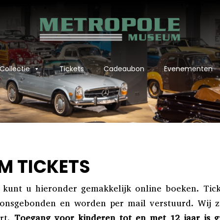
Collectie
Tickets
Cadeaubon
Evenementen
M TICKETS
kunt u hieronder gemakkelijk online boeken. Tick
oonsgebonden en worden per mail verstuurd. Wij z
rt.
Toegang voor kinderen tot en met 12 jaar is gr