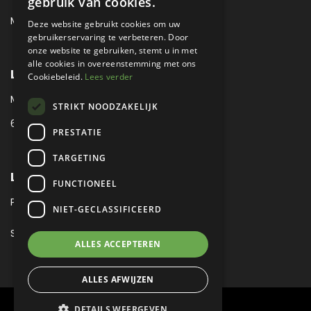
gebruik van cookies.
MAIL:
MUSEUM@METROPOLE.NL
Deze website gebruikt cookies om uw
gebruikerservaring te verbeteren. Door
onze website te gebruiken, stemt u in met
alle cookies in overeenstemming met ons
LOCATIE
Cookiebeleid.
Lees verder
MEUBELLAAN 1 / VIA ENZO FERRARI
STRIKT NOODZAKELIJK
6651 KV DRUTEN / THE NETHERLANDS
PRESTATIE
TARGETING
LEGAL
FUNCTIONEEL
PRIVACY VERKLARING
NIET-GECLASSIFICEERD
SITEMAP
ALLES ACCEPTEREN
ALLES AFWIJZEN
DETAILS WEERGEVEN