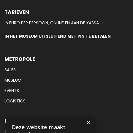
TARIEVEN
15 EURO PER PERSOON, ONLINE EN AAN DE KASSA
IN HET MUSEUM UITSLUITEND MET PIN TE BETALEN
METROPOLE
SALES
MUSEUM
EVENTS
LOGISTICS
METROPOLE MUSEUM CONTACT
×
Deze website maakt
TEL:
088 425 94 00