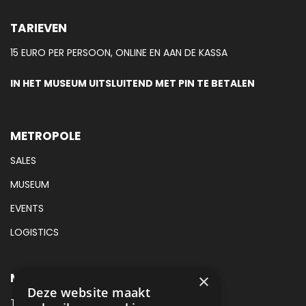
TARIEVEN
15 EURO PER PERSOON, ONLINE EN AAN DE KASSA
IN HET MUSEUM UITSLUITEND MET PIN TE BETALEN
METROPOLE
SALES
MUSEUM
EVENTS
LOGISTICS
METROPOLE MUSEUM CONTACT
×
Deze website maakt
TEL:
088 425 94 00