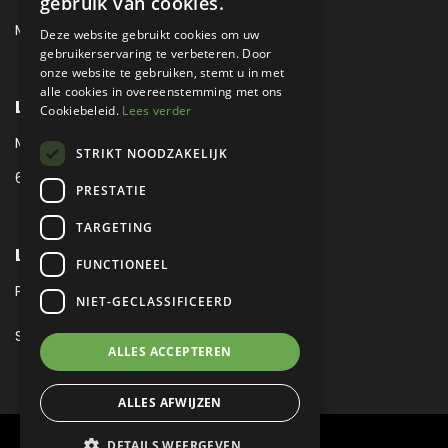
gebruik van cookies.
MAIL:
MUSEUM@METROPOLE.NL
Deze website gebruikt cookies om uw
gebruikerservaring te verbeteren. Door
onze website te gebruiken, stemt u in met
alle cookies in overeenstemming met ons
LOCATIE
Cookiebeleid.
Lees verder
MEUBELLAAN 1 / VIA ENZO FERRARI
STRIKT NOODZAKELIJK
6651 KV DRUTEN / THE NETHERLANDS
PRESTATIE
TARGETING
LEGAL
FUNCTIONEEL
PRIVACY VERKLARING
NIET-GECLASSIFICEERD
SITEMAP
ALLES ACCEPTEREN
ALLES AFWIJZEN
DETAILS WEERGEVEN