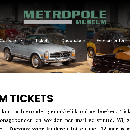
Collectie
Tickets
Cadeaubon
Evenementen
M TICKETS
kunt u hieronder gemakkelijk online boeken. Tick
oonsgebonden en worden per mail verstuurd. Wij z
rt.
Toegang voor kinderen tot en met 12 jaar is gr